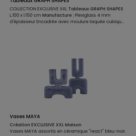
Tableaux GRAPH SHAPES
COLLECTION EXCLUSIVE XXL
Tableaux GRAPH SHAPES
L.100 x l.150 cm
Manufacture :
Plexiglass 4 mm
d'épaisseur Encadrée avec moulure laquée cubique
50 mm Largeur 6 mm sur feuillure coloris noir
Fabriqué en France
Vases MAYA
Création EXCLUSIVE XXL Maison
Vases MAYA assortis en céramique "react" bleu-noir.