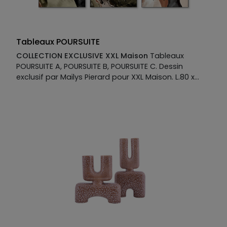
Tableaux POURSUITE
COLLECTION EXCLUSIVE XXL Maison
Tableaux
POURSUITE A, POURSUITE B, POURSUITE C. Dessin
exclusif par Maïlys Pierard pour XXL Maison. L.80 x
H.120 cm Vendables séparément.
Manufacture :
Impression sur métal blanc 4 mm d'épaisseur
Encadrée avec moulure laquée cubique 50 mm
Largeur 6 mm sur feuillure coloris noir Fabriqué en
France