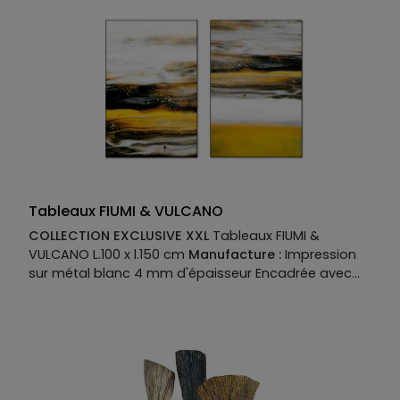
Tableaux FIUMI & VULCANO
COLLECTION EXCLUSIVE XXL
Tableaux FIUMI &
VULCANO L.100 x l.150 cm
Manufacture :
Impression
sur métal blanc 4 mm d'épaisseur Encadrée avec
moulure laquée cubique 50 mm Largeur 6 mm sur
feuillure coloris noir Fabriqué en France