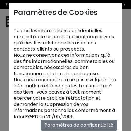
Du 1er au 31 août, découvrez >> nos Offres Spéciales et l’Offre Reprise en
Paramètres de Cookies
magasin
☰
Saint Denis
Toutes les informations confidentielles
enregistrées sur ce site ne sont conservées
qu'à des fins relationnelles avec nos
contacts, clients ou prospects.
Nous ne conservons ces informations qu'à
des fins informationnelles, commerciales ou
comptables, nécessaires au bon
fonctionnement de notre entreprise.
Nous nous engageons à ne pas divulguer ces
informations et à ne pas les transmettre à
des tiers ; vous pouvez à tout moment
exercer votre droit de rétractation et
demander la suppression de vos
informations personnelles conformément à
Décoration
la loi RGPD du 25/05/2018.
La
décoration design de maison XXL
, où la
Paramètres de confidentialité
créativité encontre l'élégance et la