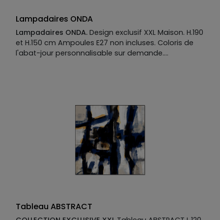
Lampadaires ONDA
Lampadaires ONDA.
Design exclusif XXL Maison. H.190
et H.150 cm Ampoules E27 non incluses. Coloris de
l'abat-jour personnalisable sur demande.
Manufacture :
Socle: métal laqué noir Pied: métal
laqué noir Abat-jour: cotton et rafia
Tableau ABSTRACT
COLLECTION EXCLUSIVE XXL
Tableau ABSTRACT L.120