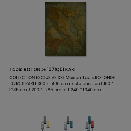
Tapis ROTONDE 1071Q01 KAKI
COLLECTION EXCLUSIVE XXL Maison Tapis ROTONDE
1071Q01 KAKI L.300 x l.400 cm existe aussi en L.160 *
l.235 cm, L.200 * l.285 cm et L.240 * l.340 cm
Manufacture : Cotton 66% Polyesther 12% 1550 gr/m2