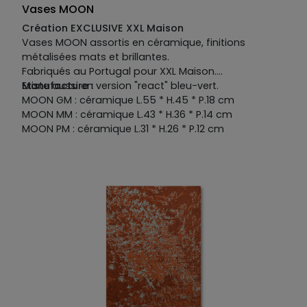
Vases MOON
Création EXCLUSIVE XXL Maison
Vases MOON assortis en céramique, finitions
métalisées mats et brillantes.
Fabriqués au Portugal pour XXL Maison.
Existe aussi en version "react" bleu-vert.
Manufacture :
MOON GM : céramique L.55 * H.45 * P.18 cm
MOON MM : céramique L.43 * H.36 * P.14 cm
MOON PM : céramique L.31 * H.26 * P.12 cm