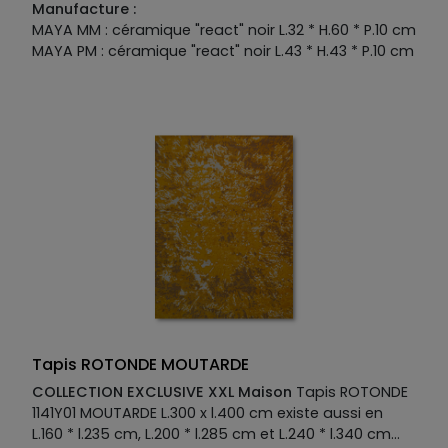
Manufacture :
MAYA MM : céramique "react" noir L.32 * H.60 * P.10 cm
MAYA PM : céramique "react" noir L.43 * H.43 * P.10 cm
Tapis ROTONDE MOUTARDE
COLLECTION EXCLUSIVE XXL Maison
Tapis ROTONDE
1141Y01 MOUTARDE L.300 x l.400 cm existe aussi en
L.160 * l.235 cm, L.200 * l.285 cm et L.240 * l.340 cm