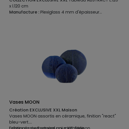
x l.120 cm
Manufacture :
Plexiglass 4 mm d'épaisseur
Encadrée avec moulure laquée cubique 50 mm
Largeur 6 mm sur feuillure coloris noir Fabriqué en
France
Vases MOON
Création EXCLUSIVE XXL Maison
Vases MOON assortis en céramique, finition "react"
bleu-vert.
Fabriqués au Portugal pour XXL Maison.
Existe aussi en version uni metalisée.