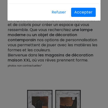
personnalisation sont au rendez-vous, ce sont
des pièces maîtresses qui donnent vie à votre
Refuser
Accepter
salon. Choisissez parmi une gamme diversifiée
de styles, de dimensions, de matières, de finitions
et de coloris pour créer un espace qui vous
ressemble. Que vous recherchiez
une lampe
moderne
ou
un objet de décoration
contemporain
nos options de personnalisation
vous permettent de jouer avec les matières les
formes et les couleurs.
Bienvenue dans
les magasins de décoration
maison XXL
, où vos rêves prennent forme.
photos non contractuelles*