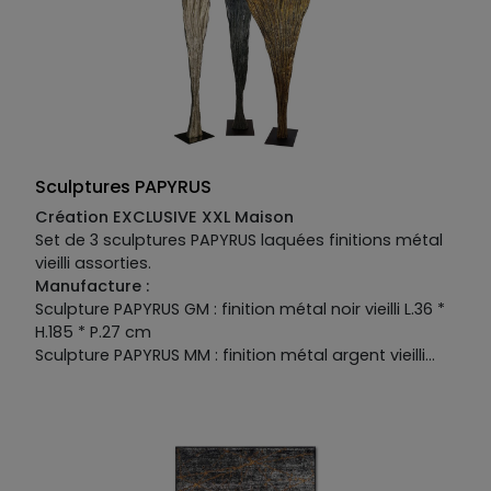
Sculptures PAPYRUS
Création EXCLUSIVE XXL Maison
Set de 3 sculptures PAPYRUS laquées finitions métal
vieilli assorties.
Manufacture :
Sculpture PAPYRUS GM : finition métal noir vieilli L.36 *
H.185 * P.27 cm
Sculpture PAPYRUS MM : finition métal argent vieilli
L.67 * H.175 * P.27 cm
Sculpture PAPYRUS PM : finiton métal doré vieilli L.22.5
* H.166 * P.27 cm