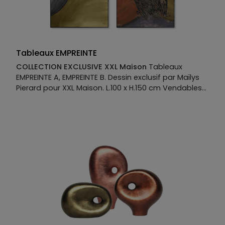
Tableaux EMPREINTE
COLLECTION EXCLUSIVE XXL Maison
Tableaux
EMPREINTE A, EMPREINTE B. Dessin exclusif par Maïlys
Pierard pour XXL Maison. L.100 x H.150 cm Vendables
séparément.
Manufacture :
Impression sur métal
blanc 4 mm d'épaisseur Encadrée avec moulure
laquée cubique 50 mm Largeur 6 mm sur feuillure
coloris noir Fabriqué en France