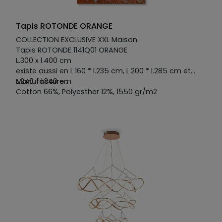
Tapis ROTONDE ORANGE
COLLECTION EXCLUSIVE XXL Maison
Tapis ROTONDE 1141Q01 ORANGE
L.300 x l.400 cm
existe aussi en L.160 * l.235 cm, L.200 * l.285 cm et
L.240 * l.340 cm
Manufacture :
Cotton 66%, Polyesther 12%, 1550 gr/m2